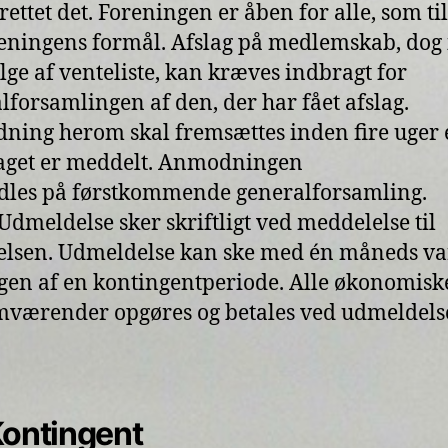
rettet det. Foreningen er åben for alle, som til
reningens formål. Afslag på medlemskab, dog 
lge af venteliste, kan kræves indbragt for
lforsamlingen af den, der har fået afslag.
ing herom skal fremsættes inden fire uger e
laget er meddelt. Anmodningen
les på førstkommende generalforsamling.
: Udmeldelse sker skriftligt ved meddelelse til
elsen. Udmeldelse kan ske med én måneds var
en af en kontingentperiode. Alle økonomisk
værender opgøres og betales ved udmeldels
Kontingent