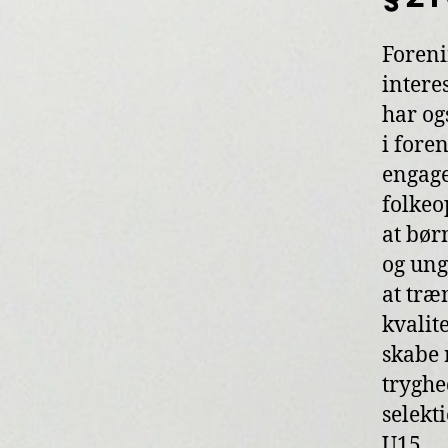
Foreni
intere
har ogs
i fore
engage
folkeo
at bør
og ung
at træ
kvalit
skabe 
tryghe
selekt
U15.