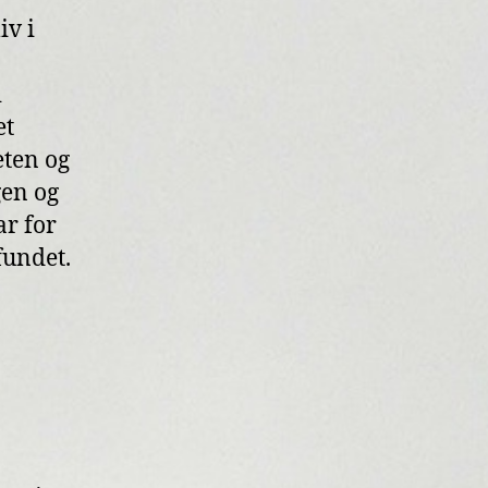
iv i
i
et
eten og
gen og
ar for
fundet.