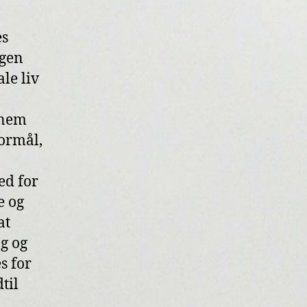
es
ngen
ale liv
nnem
formål,
ed for
e og
at
g og
s for
til