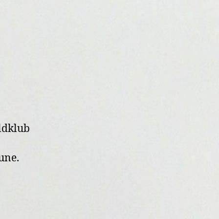
ldklub
une.