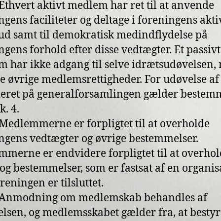
: Ethvert aktivt medlem har ret til at anvende
ngens faciliteter og deltage i foreningens akti
bud samt til demokratisk medindflydelse på
ngens forhold efter disse vedtægter. Et passivt
 har ikke adgang til selve idrætsudøvelsen,
le øvrige medlemsrettigheder. For udøvelse af
eret på generalforsamlingen gælder bestem
tk. 4.
: Medlemmerne er forpligtet til at overholde
ngens vedtægter og øvrige bestemmelser.
merne er endvidere forpligtet til at overhol
 og bestemmelser, som er fastsat af en organis
reningen er tilsluttet.
5: Anmodning om medlemskab behandles af
elsen, og medlemsskabet gælder fra, at besty