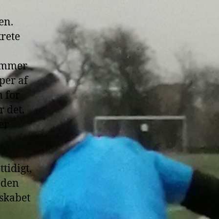
en.
krete
lemmer
per af
m for
r det.
er
tidigt,
s den
skabet