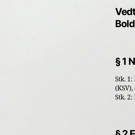
Vedt
Bold
§ 1 
Stk. 1
(KSV),
Stk. 2
§ 2 