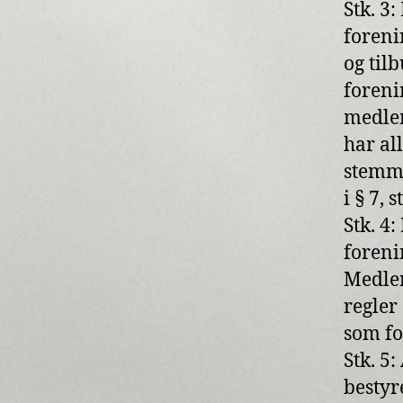
Stk. 3
foreni
og til
foreni
medlem
har al
stemm
i § 7, s
Stk. 4
foreni
Medlem
regler
som fo
Stk. 
bestyr