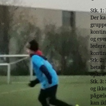
Stk. 1
Der ka
gruppe
kontin
og eve
ledere
kontin
Stk. 2
betali
opkræ
Stk. 3
og ikke
pågæl
kan ik