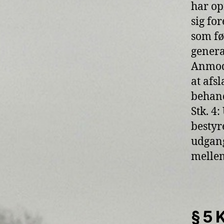
har op
sig fo
som fø
genera
Anmodn
at afs
behand
Stk. 4
bestyr
udgang
mellem
§ 5 