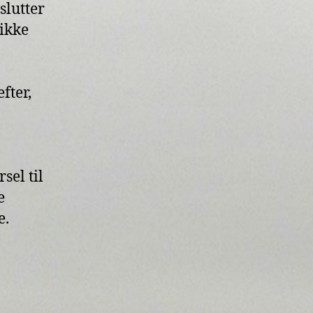
slutter
ikke
fter,
sel til
e
e.