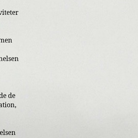
viteter
 men
melsen
de de
ation,
relsen