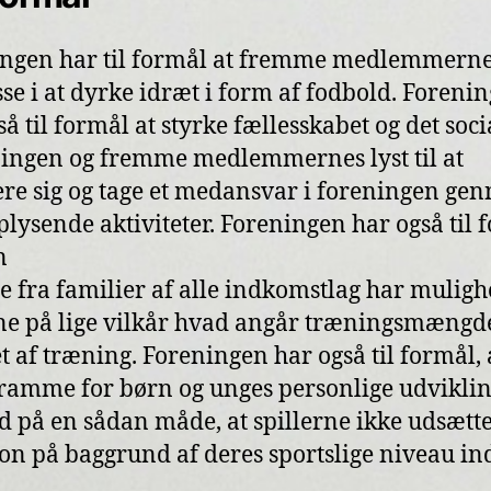
ngen har til formål at fremme medlemmern
sse i at dyrke idræt i form af fodbold. Foreni
å til formål at styrke fællesskabet og det soci
ningen og fremme medlemmernes lyst til at
re sig og tage et medansvar i foreningen ge
plysende aktiviteter. Foreningen har også til 
n
e fra familier af alle indkomstlag har muligh
ne på lige vilkår hvad angår træningsmængd
et af træning. Foreningen har også til formål, 
ramme for børn og unges personlige udviklin
d på en sådan måde, at spillerne ikke udsætte
ion på baggrund af deres sportslige niveau ind