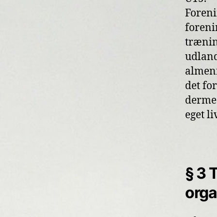
Forenin
foren
trænin
udland
almenn
det fo
dermed
eget l
§ 3 
orga