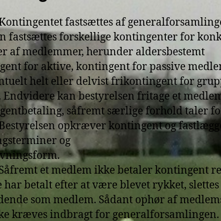
: Kontingentet fastsættes af generalforsamling
n fastsættes forskellige kontingenter for kon
r af medlemmer, herunder aldersbestemt
gent for aktive, kontingent for passive med
ntuelt helt eller delvist frikontingent for grup
. Endvidere kan bestyrelsen fritage et medle
gentbetaling, såfremt særlige forhold taler fo
: Bestyrelsen opkræver kontingent og fastlægg
ngsterminer og
vningsform.
: Såfremt et medlem ikke betaler kontingent ret
 har betalt efter at være blevet rykket, slette
dende som medlem. Sådant ophør af medlem
ke kræves indbragt for generalforsamlingen.